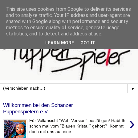
This site uses cookies from Google to deliver its services
and to analyze traffic. Your IP address and user-agent are
shared with Google along with performance and security
metrics to ensure quality of service, generate usage
statistics, and to detect and address abuse.
LEARN MORE
GOT IT
▼
Willkommen bei den Schanzer
Puppenspielern e.V.
›
Für Vollansicht "Web-Version" bestätigen! Habt Ihr
schon mal vom "Blauen Kristall" gehört? Kommt
doch mit uns auf eine ...