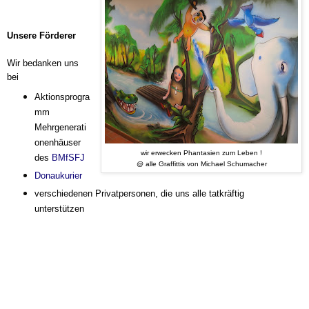
Unsere Förderer
Wir bedanken uns
bei
Aktionsprogra
mm
Mehrgenerati
onenhäuser
wir erwecken
Phantasien zum Leben !
des
BMfSFJ
@ alle Graffittis von Michael Schumacher
Donaukurier
verschiedenen Privatpersonen,
die uns alle tatkräftig
unterstützen