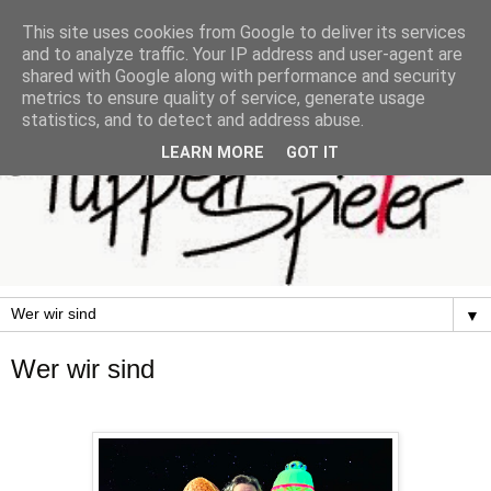
This site uses cookies from Google to deliver its services
and to analyze traffic. Your IP address and user-agent are
shared with Google along with performance and security
metrics to ensure quality of service, generate usage
statistics, and to detect and address abuse.
LEARN MORE
GOT IT
▼
Wer wir sind